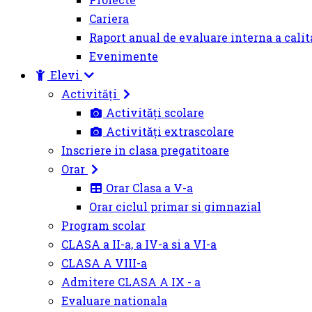
Cariera
Raport anual de evaluare interna a calit
Evenimente
Elevi
Activități
Activități scolare
Activități extrascolare
Inscriere in clasa pregatitoare
Orar
Orar Clasa a V-a
Orar ciclul primar si gimnazial
Program scolar
CLASA a II-a, a IV-a si a VI-a
CLASA A VIII-a
Admitere CLASA A IX - a
Evaluare nationala