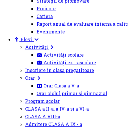
Strategii de promovare
Proiecte
Cariera
Raport anual de evaluare interna a calit
Evenimente
Elevi
Activități
Activități scolare
Activități extrascolare
Inscriere in clasa pregatitoare
Orar
Orar Clasa a V-a
Orar ciclul primar si gimnazial
Program scolar
CLASA a II-a, a IV-a si a VI-a
CLASA A VIII-a
Admitere CLASA A IX - a