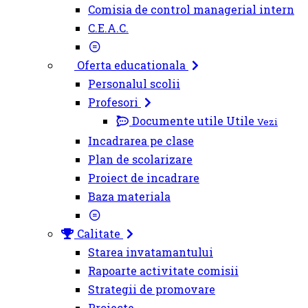
Comisia de control managerial intern
C.E.A.C.
Oferta educationala
Personalul scolii
Profesori
Documente utile
Utile
Vezi
Incadrarea pe clase
Plan de scolarizare
Proiect de incadrare
Baza materiala
Calitate
Starea invatamantului
Rapoarte activitate comisii
Strategii de promovare
Proiecte