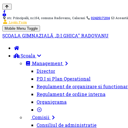
str. Principală, nr.154, comuna Radovanu, Calarasi
0242517204
Această
Login Form
Mobile Menu Toggle
ȘCOALA GIMNAZIALĂ ,,D.I.GHICA'' RADOVANU
Școala
Management
Director
P.D.I si Plan Operational
Regulament de organizare si functionar
Regulament de ordine interna
Organigrama
Comisii
Consiliul de administratie