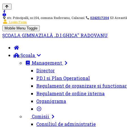
str. Principală, nr.154, comuna Radovanu, Calarasi
0242517204
Această
Login Form
Mobile Menu Toggle
ȘCOALA GIMNAZIALĂ ,,D.I.GHICA'' RADOVANU
Școala
Management
Director
P.D.I si Plan Operational
Regulament de organizare si functionar
Regulament de ordine interna
Organigrama
Comisii
Consiliul de administratie