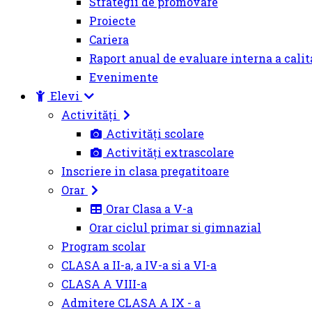
Strategii de promovare
Proiecte
Cariera
Raport anual de evaluare interna a calit
Evenimente
Elevi
Activități
Activități scolare
Activități extrascolare
Inscriere in clasa pregatitoare
Orar
Orar Clasa a V-a
Orar ciclul primar si gimnazial
Program scolar
CLASA a II-a, a IV-a si a VI-a
CLASA A VIII-a
Admitere CLASA A IX - a