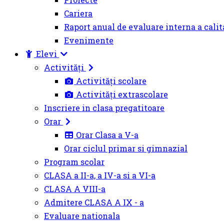
Cariera
Raport anual de evaluare interna a calit
Evenimente
Elevi
Activități
Activități scolare
Activități extrascolare
Inscriere in clasa pregatitoare
Orar
Orar Clasa a V-a
Orar ciclul primar si gimnazial
Program scolar
CLASA a II-a, a IV-a si a VI-a
CLASA A VIII-a
Admitere CLASA A IX - a
Evaluare nationala