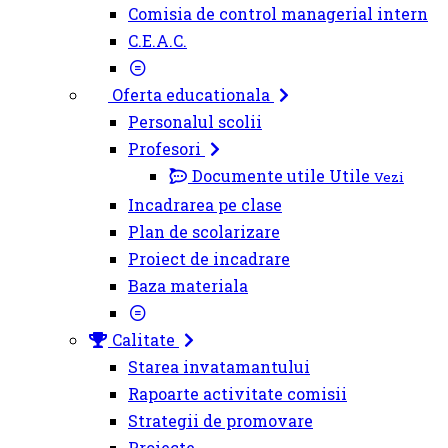
Comisia de control managerial intern
C.E.A.C.
Oferta educationala
Personalul scolii
Profesori
Documente utile
Utile
Vezi
Incadrarea pe clase
Plan de scolarizare
Proiect de incadrare
Baza materiala
Calitate
Starea invatamantului
Rapoarte activitate comisii
Strategii de promovare
Proiecte