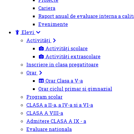
Cariera
Raport anual de evaluare interna a calit
Evenimente
Elevi
Activități
Activități scolare
Activități extrascolare
Inscriere in clasa pregatitoare
Orar
Orar Clasa a V-a
Orar ciclul primar si gimnazial
Program scolar
CLASA a II-a, a IV-a si a VI-a
CLASA A VIII-a
Admitere CLASA A IX - a
Evaluare nationala