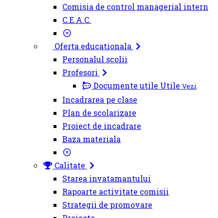
Comisia de control managerial intern
C.E.A.C.
Oferta educationala
Personalul scolii
Profesori
Documente utile
Utile
Vezi
Incadrarea pe clase
Plan de scolarizare
Proiect de incadrare
Baza materiala
Calitate
Starea invatamantului
Rapoarte activitate comisii
Strategii de promovare
Proiecte