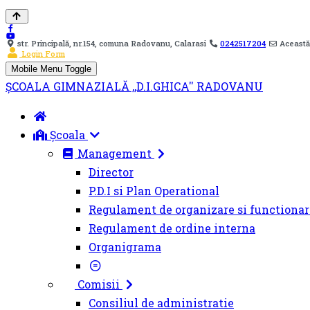
str. Principală, nr.154, comuna Radovanu, Calarasi
0242517204
Această
Login Form
Mobile Menu Toggle
ȘCOALA GIMNAZIALĂ ,,D.I.GHICA'' RADOVANU
Școala
Management
Director
P.D.I si Plan Operational
Regulament de organizare si functionar
Regulament de ordine interna
Organigrama
Comisii
Consiliul de administratie