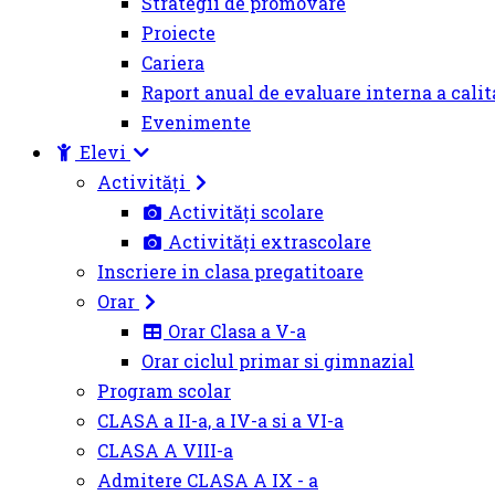
Strategii de promovare
Proiecte
Cariera
Raport anual de evaluare interna a calit
Evenimente
Elevi
Activități
Activități scolare
Activități extrascolare
Inscriere in clasa pregatitoare
Orar
Orar Clasa a V-a
Orar ciclul primar si gimnazial
Program scolar
CLASA a II-a, a IV-a si a VI-a
CLASA A VIII-a
Admitere CLASA A IX - a