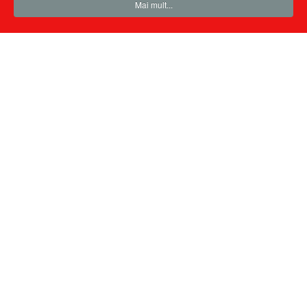
Mai mult...
Ţine-mă minte