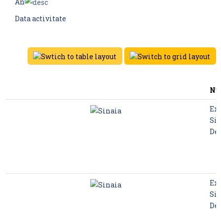
An
Data activitate
Nu
Exc
Sin
De
Exc
Sin
De