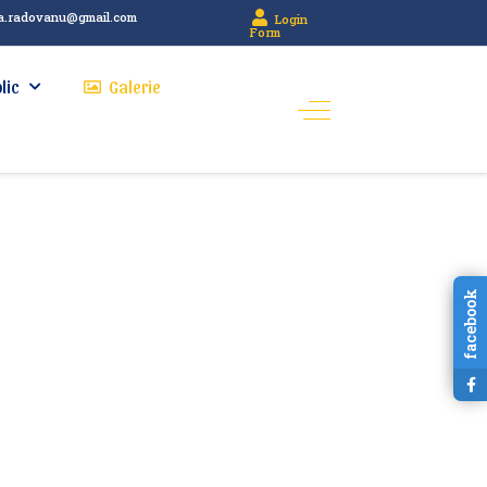
a.radovanu@gmail.com
Login
Form
lic
Galerie
facebook