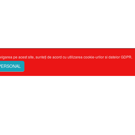
vigarea pe acest site, sunteți de acord cu utilizarea cookie-urilor si datelor GDPR.
 PERSONAL
ne-mă minte