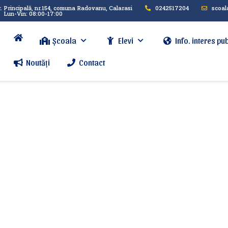
r. Principală, nr.154, comuna Radovanu, Calarasi
0242517204
scoal
Lun-Vin: 08:00-17:00
Școala
Elevi
Info. interes pub
Noutăți
Contact