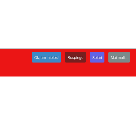
Ok, am inteles!
Respinge
Setari
Mai mult...