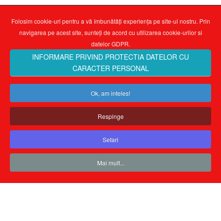
Folosim cookie-uri pentru a vă îmbunătăți experiența pe site-ul nostru. Prin
navigarea pe acest site, sunteți de acord cu utilizarea cookie-urilor si
datelor GDPR.
INFORMARE PRIVIND PROTECTIA DATELOR CU
CARACTER PERSONAL
Ok, am inteles!
Respinge
Setari
Mai mult...